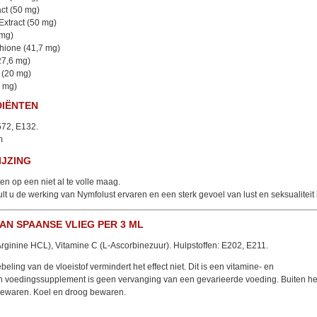
act (50 mg)
xtract (50 mg)
 mg)
hione (41,7 mg)
27,6 mg)
 (20 mg)
0 mg)
DIËNTEN
572, E132.
m
JZING
tten op een niet al te volle maag.
lt u de werking van Nymfolust ervaren en een sterk gevoel van lust en seksualitei
AN SPAANSE VLIEG PER 3 ML
Arginine HCL), Vitamine C (L-Ascorbinezuur). Hulpstoffen: E202, E211.
eling van de vloeistof vermindert het effect niet. Dit is een vitamine- en
n voedingssupplement is geen vervanging van een gevarieerde voeding. Buiten he
bewaren. Koel en droog bewaren.