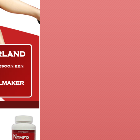
RLAND
ersoon een
EILMAKER