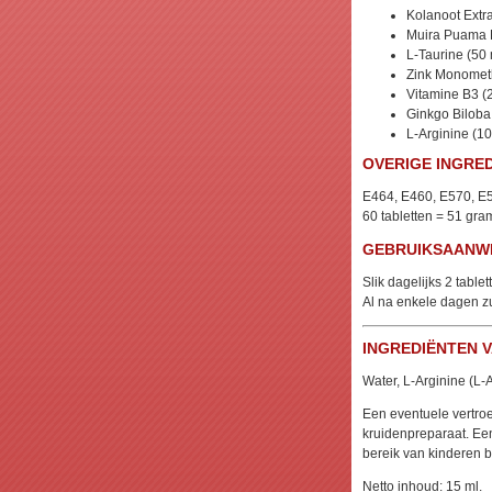
Kolanoot Extr
Muira Puama E
L-Taurine (50
Zink Monomet
Vitamine B3 (
Ginkgo Biloba
L-Arginine (1
OVERIGE INGRE
E464, E460, E570, E
60 tabletten = 51 gra
GEBRUIKSAANWI
Slik dagelijks 2 table
Al na enkele dagen zu
INGREDIËNTEN V
Water, L-Arginine (L-
Een eventuele vertroeb
kruidenpreparaat. Ee
bereik van kinderen 
Netto inhoud: 15 ml.