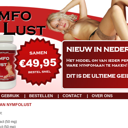
NIEUW IN NEDE
Het middel om van ieder p
ware nymfomaan te maken!
DIT IS DE ULTIEME G
GEBRUIK
BESTELLEN
CONTACT
OVER ONS
VAN NYMFOLUST
t:
act (50 mg)
ct (50 mg)