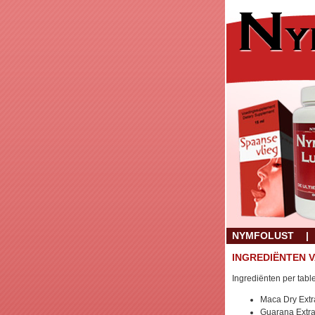
NYMFOLUST
INGREDIËNTEN 
Ingrediënten per table
Maca Dry Extr
Guarana Extra