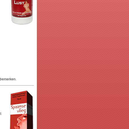
t bemerken.
t